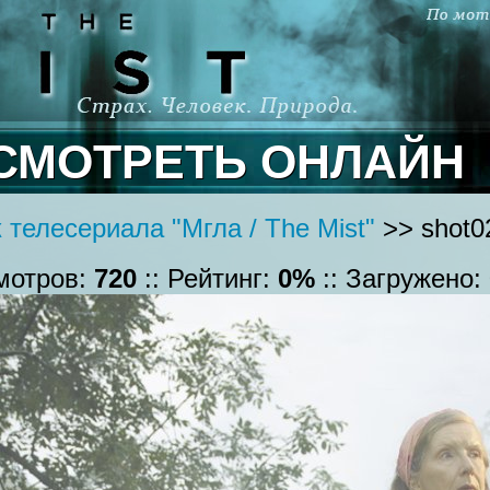
СМОТРЕТЬ ОНЛАЙН
 телесериала "Мгла / The Mist"
>> shot02
смотров:
720
:: Рейтинг:
0%
:: Загружено: