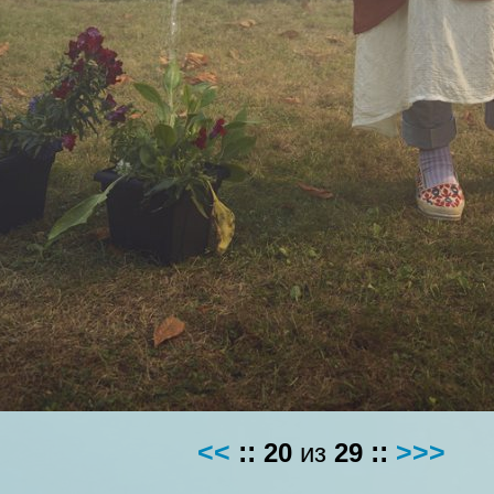
<<
::
20
из
29
::
>>>