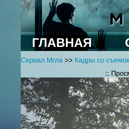
ГЛАВНАЯ
Сериал Мгла
>>
Кадры со съемок
:: Про