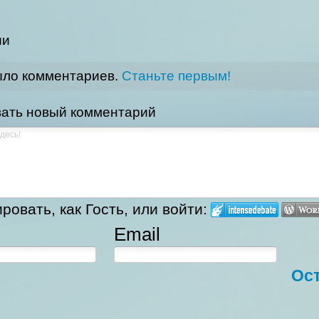
ии
ыло комментариев.
Станьте первым!
ать новый комментарий
овать, как Гость, или войти:
Email
Ос